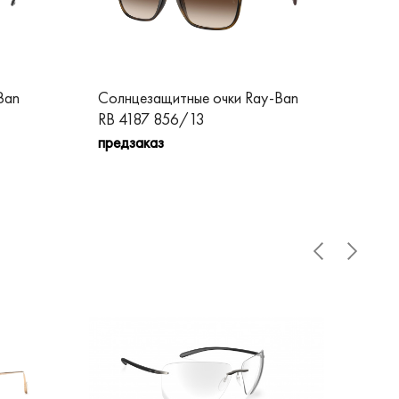
Ban
Солнцезащитные очки Ray-Ban
Сол
RB 4187 856/13
RB 
предзаказ
пре