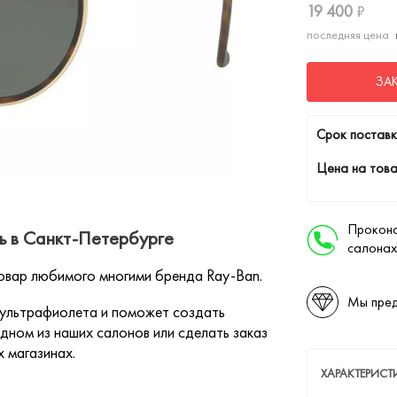
19 400
₽
последняя цена
ЗА
Cрок поставк
Цена на това
Проконс
ь в Санкт-Петербурге
салонах
овар любимого многими бренда Ray-Ban.
Мы пред
 ультрафиолета и поможет создать
дном из наших салонов или сделать заказ
х магазинах.
ХАРАКТЕРИС