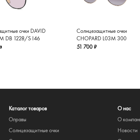
ащитные очки DAVID
Солнцезащитные очки
 DB 1228/S I46
CHOPARD L03M 300
з
51 700 ₽
Каталог товаров
О нас
Оправы
О компан
Солнцезащитные очки
Новости