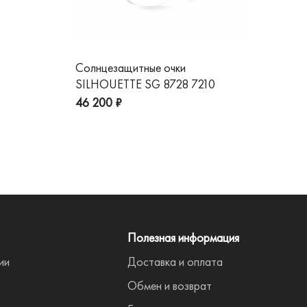
Солнцезащитные очки
Со
SILHOUETTE SG 8728 7210
GG
пре
46 200 ₽
Полезная информация
ии
Доставка и оплата
Обмен и возврат