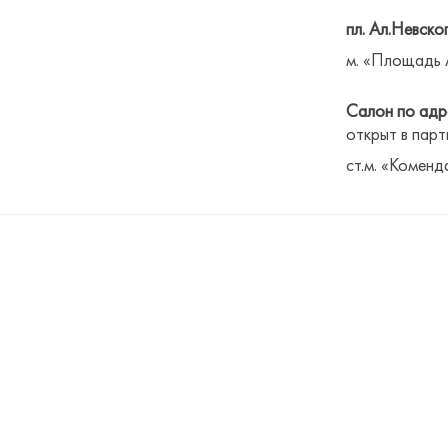
пл. Ал.Невског
м. «Площадь 
Салон по адре
открыт в парт
ст.м. «Коменд