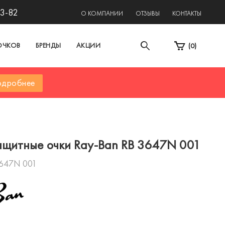
13-82
О КОМПАНИИ
ОТЗЫВЫ
КОНТАКТЫ
ОЧКОВ
БРЕНДЫ
АКЦИИ
(
0
)
дробнее
щитные очки Ray-Ban RB 3647N 001
647N 001