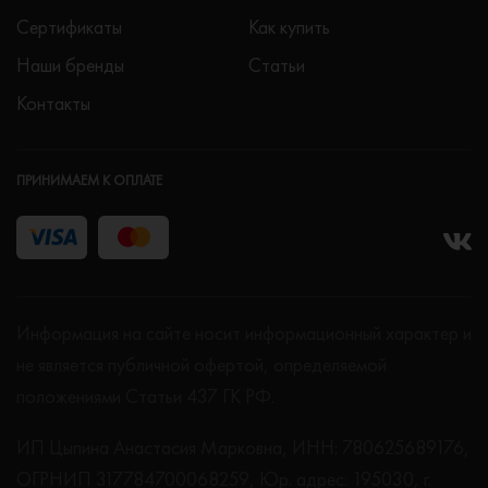
Сертификаты
Как купить
Наши бренды
Статьи
Контакты
ПРИНИМАЕМ К ОПЛАТЕ
Информация на сайте носит информационный характер и
не является публичной офертой, определяемой
положениями Статьи 437 ГК РФ.
ИП Цыпина Анастасия Марковна, ИНН: 780625689176,
ОГРНИП 317784700068259, Юр. адрес: 195030, г.