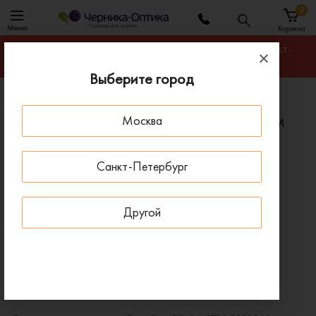
0
Меню
Корзина
Гарантируем лучшую цену на любую оправу в Санкт-
Петербурге
Выберите город
Главная
Солнцезащитные очки
Москва
Солнцезащитные очки Ray-Ban RB 3647N 91233M
ПОД ЗАКАЗ
Санкт-Петербург
Другой