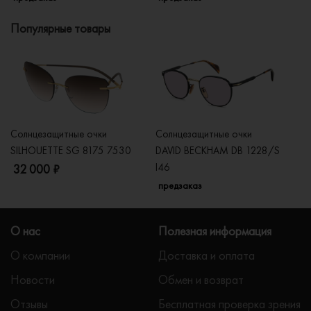
Популярные товары
Солнцезащитные очки
Солнцезащитные очки
Со
SILHOUETTE SG 8175 7530
DAVID BECKHAM DB 1228/S
C
I46
32 000 ₽
5
предзаказ
О нас
Полезная информация
О компании
Доставка и оплата
Новости
Обмен и возврат
Отзывы
Бесплатная проверка зрения