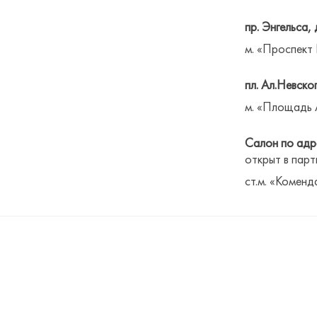
пр. Энгельса, 
м. «Проспект
пл. Ал.Невског
м. «Площадь 
Салон по адре
открыт в парт
ст.м. «Коменд