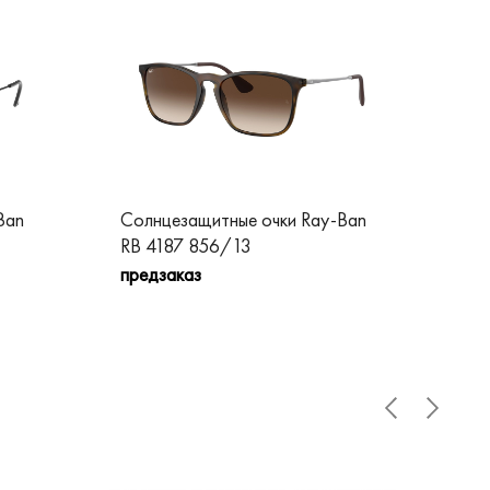
Ban
Солнцезащитные очки Ray-Ban
Сол
RB 4187 856/13
RB 
предзаказ
пре