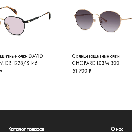
ащитные очки DAVID
Солнцезащитные очки
 DB 1228/S I46
CHOPARD L03M 300
з
51 700 ₽
Каталог товаров
О нас