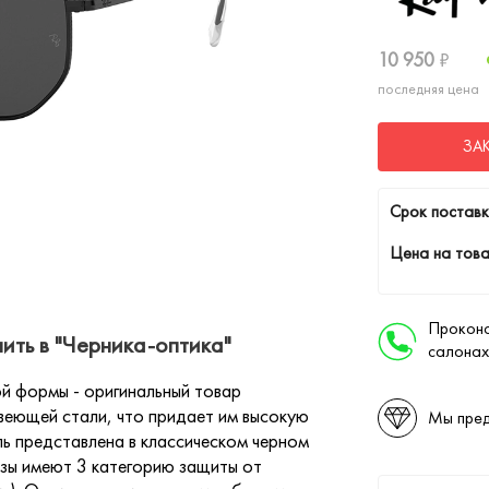
10 950
₽
последняя цена
ЗА
Cрок поставк
Цена на това
Проконс
ть в "Черника-оптика"
салонах
й формы - оригинальный товар
веющей стали, что придает им высокую
Мы пред
ь представлена в классическом черном
нзы имеют 3 категорию защиты от