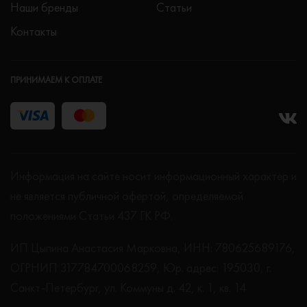
Наши бренды
Статьи
Контакты
ПРИНИМАЕМ К ОПЛАТЕ
Информация на сайте носит информационный характер и
не является публичной офертой, определяемой
положениями Статьи 437 ГК РФ.
ИП Цыпина Анастасия Марковна, ИНН: 780625689176,
ОГРНИП 317784700068259, Юр. адрес: 195030, г.
Санкт-Петербург, ул. Коммуны д. 42, к. 1, кв. 14