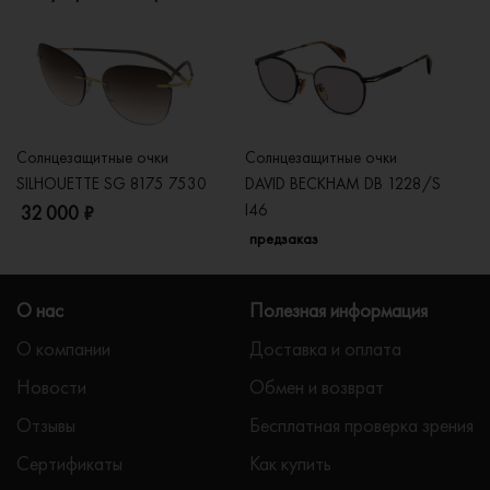
Солнцезащитные очки
Солнцезащитные очки
Со
SILHOUETTE SG 8175 7530
DAVID BECKHAM DB 1228/S
C
I46
32 000 ₽
5
предзаказ
О нас
Полезная информация
О компании
Доставка и оплата
Новости
Обмен и возврат
Отзывы
Бесплатная проверка зрения
Сертификаты
Как купить