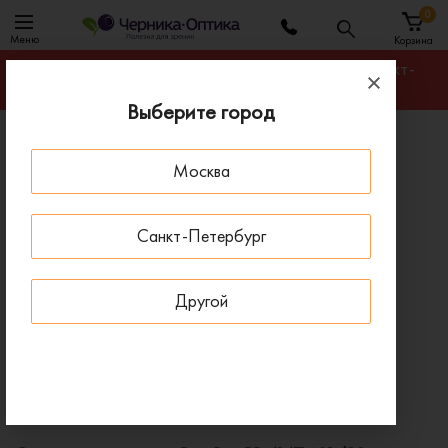
0
Меню
Корзина
Гарантируем лучшую цену на любую оправу в Санкт-
Петербурге
Выберите город
Главная
Солнцезащитные очки
Москва
Солнцезащитные очки Ray-Ban RB 4147 601/32
ПОД ЗАКАЗ
Санкт-Петербург
Другой