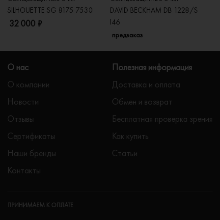
SILHOUETTE SG 8175 7530
DAVID BECKHAM DB 1228/S
C
I46
32 000 ₽
5
предзаказ
О нас
Полезная информация
О компании
Доставка и оплата
Новости
Обмен и возврат
Отзывы
Бесплатная проверка зрения
Сертификаты
Как купить
Наши бренды
Статьи
Контакты
ПРИНИМАЕМ К ОПЛАТЕ