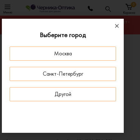
0
Меню
Корзина
Гарантируем лучшую цену на любую оправу в Санкт-
Петербурге
Выберите город
Главная
Солнцезащитные очки
Москва
Солнцезащитные очки Ray-Ban RB 4181 710/51
ПОД ЗАКАЗ
Санкт-Петербург
Другой