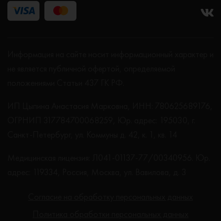
Информация на сайте носит информационный характер и
не является публичной офертой, определяемой
положениями Статьи 437 ГК РФ.
ИП Цыпина Анастасия Марковна, ИНН: 780625689176,
ОГРНИП 317784700068259, Юр. адрес: 195030, г.
Санкт-Петербург, ул. Коммуны д. 42, к. 1, кв. 14
Медицинская лицензия: Л041-01137-77/00340956. Юр.
адрес: 119334, Россия, Москва, ул. Вавилова, д. 3
Согласие на обработку персональных данных
Политика обработки персональных данных