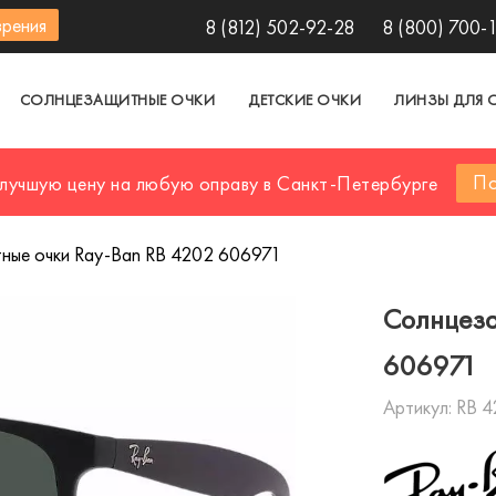
зрения
8 (812) 502-92-28
8 (800) 700-
СОЛНЦЕЗАЩИТНЫЕ ОЧКИ
ДЕТСКИЕ ОЧКИ
ЛИНЗЫ ДЛЯ 
По
 лучшую цену на любую оправу в Санкт-Петербурге
ные очки Ray-Ban RB 4202 606971
Солнцеза
606971
Артикул:
RB 4