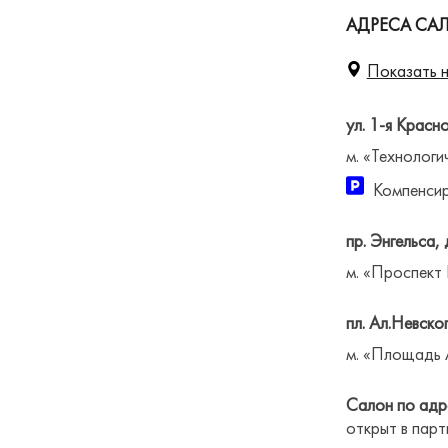
АДРЕСА САЛ
Показать н
ул. 1-я Красн
м. «Технологи
Компенсир
пр. Энгельса, 
м. «Проспект
пл. Ал.Невског
м. «Площадь 
Салон по адре
открыт в парт