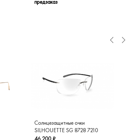
предзаказ
пре
Солнцезащитные очки
Со
SILHOUETTE SG 8728 7210
GG
46 200 ₽
20