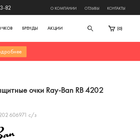
13-82
О КОМПАНИИ
ОТЗЫВЫ
КОНТАКТЫ
ОЧКОВ
БРЕНДЫ
АКЦИИ
(
0
)
дробнее
щитные очки Ray-Ban RB 4202
202 606971 с/з