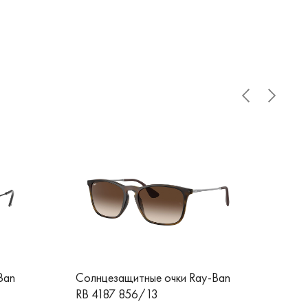
Ban
Солнцезащитные очки Ray-Ban
Сол
RB 4187 856/13
RB 