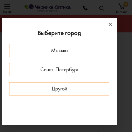
0
Меню
Корзина
Гарантируем лучшую цену на любую оправу в Санкт-
Петербурге
Выберите город
Главная
Солнцезащитные очки
Москва
Солнцезащитные очки Ray-Ban RB 8316 004
ПОД ЗАКАЗ
Санкт-Петербург
Другой