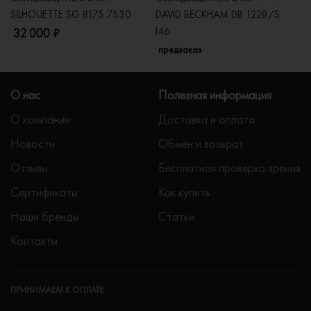
SILHOUETTE SG 8175 7530
DAVID BECKHAM DB 1228/S
C
I46
32 000 ₽
5
предзаказ
О нас
Полезная информация
О компании
Доставка и оплата
Новости
Обмен и возврат
Отзывы
Бесплатная проверка зрения
Сертификаты
Как купить
Наши бренды
Статьи
Контакты
ПРИНИМАЕМ К ОПЛАТЕ