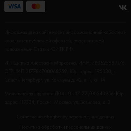
Информация на сайте носит информационный характер и
не является публичной офертой, определяемой
положениями Статьи 437 ГК РФ.
ИП Цыпина Анастасия Марковна, ИНН: 780625689176,
ОГРНИП 317784700068259, Юр. адрес: 195030, г.
Санкт-Петербург, ул. Коммуны д. 42, к. 1, кв. 14
Медицинская лицензия: Л041-01137-77/00340956. Юр.
адрес: 119334, Россия, Москва, ул. Вавилова, д. 3
Согласие на обработку персональных данных
Политика обработки персональных данных