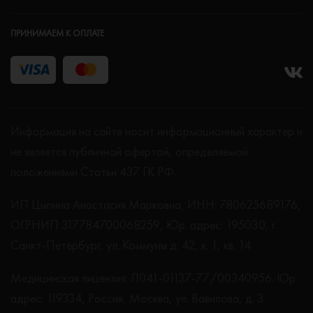
ПРИНИМАЕМ К ОПЛАТЕ
Информация на сайте носит информационный характер и
не является публичной офертой, определяемой
положениями Статьи 437 ГК РФ.
ИП Цыпина Анастасия Марковна, ИНН: 780625689176,
ОГРНИП 317784700068259, Юр. адрес: 195030, г.
Санкт-Петербург, ул. Коммуны д. 42, к. 1, кв. 14
Медицинская лицензия: Л041-01137-77/00340956. Юр.
адрес: 119334, Россия, Москва, ул. Вавилова, д. 3