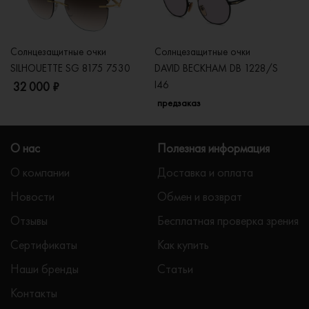
Солнцезащитные очки
Солнцезащитные очки
Со
SILHOUETTE SG 8175 7530
DAVID BECKHAM DB 1228/S
C
I46
32 000 ₽
5
предзаказ
О нас
Полезная информация
О компании
Доставка и оплата
Новости
Обмен и возврат
Отзывы
Бесплатная проверка зрения
Сертификаты
Как купить
Наши бренды
Статьи
Контакты