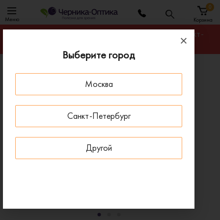
0
Меню
Корзина
Гарантируем лучшую цену на любую оправу в Санкт-
Петербурге
Выберите город
Главная
Солнцезащитные очки
Москва
Солнцезащитные очки Silhouette SG 4078 6040
ПОД ЗАКАЗ
Санкт-Петербург
Другой