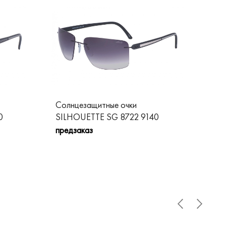
Солнцезащитные очки
Со
0
SILHOUETTE SG 8722 9140
SI
предзаказ
пре