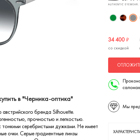
34 400
₽
со скидкой
ОТЛОЖИТЬ
Проконс
салонах
упить в "Черника-оптика"
Мы пред
австрийского бренда Silhouette.
ргенностью, прочностью и легкостью.
с тонкими серебристыми дужками. Не имеет
ХАРАКТЕРИС
ные очки. Серые градиентные линзы