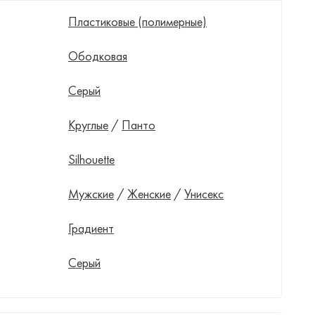
Пластиковые (полимерные)
Ободковая
Серый
Круглые
/
Панто
Silhouette
Мужские
/
Женские
/
Унисекс
Градиент
Серый