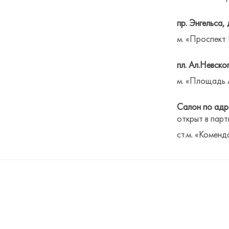
пр. Энгельса, 
м. «Проспект
пл. Ал.Невског
м. «Площадь 
Салон по адре
открыт в парт
ст.м. «Коменд