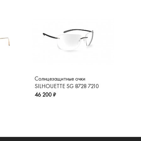
Солнцезащитные очки
Со
SILHOUETTE SG 8728 7210
GG
пре
46 200 ₽