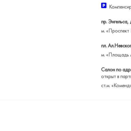
Компенсир
пр. Энгельса, 
м. «Проспект
пл. Ал.Невског
м. «Площадь 
Салон по адре
открыт в парт
ст.м. «Коменд