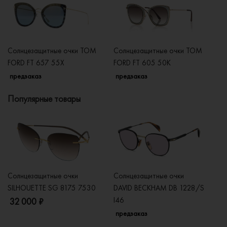
Солнцезащитные очки TOM
Солнцезащитные очки TOM
С
FORD FT 657 55X
FORD FT 605 50K
FO
предзаказ
предзаказ
п
Популярные товары
Солнцезащитные очки
Солнцезащитные очки
Со
SILHOUETTE SG 8175 7530
DAVID BECKHAM DB 1228/S
C
I46
32 000 ₽
5
предзаказ