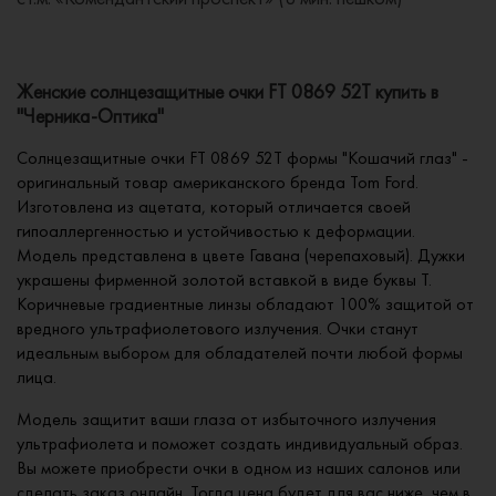
Женские солнцезащитные очки FT 0869 52T купить в
"Черника-Оптика"
Солнцезащитные очки FT 0869 52T формы "Кошачий глаз" -
оригинальный товар американского бренда Tom Ford.
Изготовлена из ацетата, который отличается своей
гипоаллергенностью и устойчивостью к деформации.
Модель представлена в цвете Гавана (черепаховый). Дужки
украшены фирменной золотой вставкой в виде буквы Т.
Коричневые градиентные линзы обладают 100% защитой от
вредного ультрафиолетового излучения. Очки станут
идеальным выбором для обладателей почти любой формы
лица.
Модель защитит ваши глаза от избыточного излучения
ультрафиолета и поможет создать индивидуальный образ.
Вы можете приобрести очки в одном из наших салонов или
сделать заказ онлайн. Тогда цена будет для вас ниже, чем в