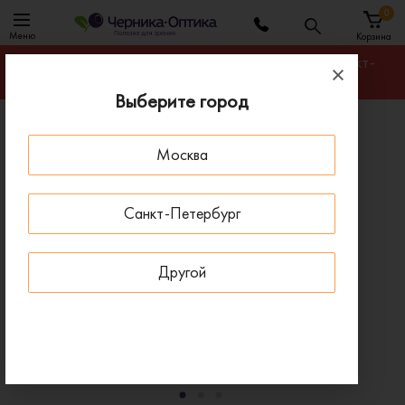
0
Меню
Корзина
Гарантируем лучшую цену на любую оправу в Санкт-
Петербурге
Выберите город
Главная
Солнцезащитные очки
Москва
Солнцезащитные очки TOM FORD FT 0869 52T
- 15 % ДО 15 АВГУСТА
Санкт-Петербург
Другой