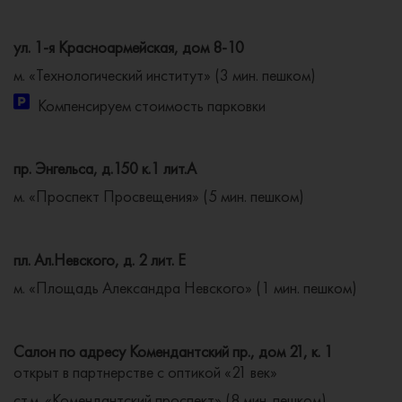
ул. 1-я Красноармейская, дом 8-10
м. «Технологический институт» (3 мин. пешком)
Компенсируем стоимость парковки
пр. Энгельса, д.150 к.1 лит.А
м. «Проспект Просвещения» (5 мин. пешком)
пл. Ал.Невского, д. 2 лит. Е
м. «Площадь Александра Невского» (1 мин. пешком)
Салон по адресу Комендантский пр., дом 21, к. 1
открыт в партнерстве с оптикой «21 век»
ст.м. «Комендантский проспект» (8 мин. пешком)