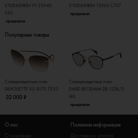
V.YUDASHKIN VY 20040
V.YUDASHKIN 1306S C707
V
050
C
предзаказ
предзаказ
п
Популярные товары
Солнцезащитные очки
Солнцезащитные очки
Со
SILHOUETTE SG 8175 7530
DAVID BECKHAM DB 1228/S
C
I46
32 000 ₽
5
предзаказ
О нас
Полезная информация
О компании
Доставка и оплата