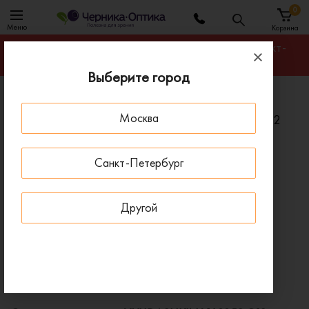
0
Меню
Корзина
Гарантируем лучшую цену на любую оправу в Санкт-
Петербурге
Выберите город
Главная
Солнцезащитные очки
Москва
Солнцезащитные очки V.YUDASHKIN VY 335S C12
ПОД ЗАКАЗ
Санкт-Петербург
Другой