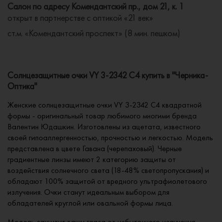
Салон по адресу Комендантский пр., дом 21, к. 1
открыт в партнерстве с оптикой «21 век»
ст.м. «Комендантский проспект» (8 мин. пешком)
Солнцезащитные очки VY 3-2342 C4 купить в "Черника-
Оптика"
Женские солнцезащитные очки VY 3-2342 C4 квадратной
формы - оригинальный товар любимого многими бренда
Валентин Юдашкин. Изготовлены из ацетата, известного
своей гипоаллергенностью, прочностью и легкостью. Модель
представлена в цвете Гавана (черепаховый). Черные
градиентные линзы имеют 2 категорию защиты от
воздействия солнечного света (18-48% светопропускания) и
обладают 100% защитой от вредного ультрафиолетового
излучения. Очки станут идеальным выбором для
обладателей круглой или овальной формы лица.
Модель защитит ваши глаза от избыточного излучения