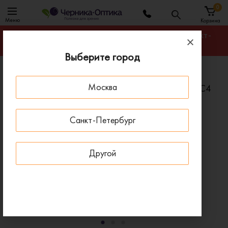
0
Меню
Корзина
Гарантируем лучшую цену на любую оправу в Санкт-
Петербурге
Выберите город
Главная
Солнцезащитные очки
Москва
Солнцезащитные очки V.YUDASHKIN VY 3-2342 C4
- 50 % ДО 15 АВГУСТА
Санкт-Петербург
Другой