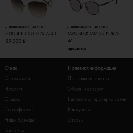
Солнцезащитные очки
Солнцезащитные очки
Со
SILHOUETTE SG 8175 7530
DAVID BECKHAM DB 1228/S
C
I46
32 000 ₽
5
предзаказ
О нас
Полезная информация
О компании
Доставка и оплата
Новости
Обмен и возврат
Отзывы
Бесплатная проверка зрения
Сертификаты
Как купить
Наши бренды
Статьи
Контакты