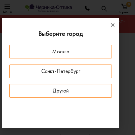
0
Меню
Корзина
Гарантируем лучшую цену на любую оправу в Санкт-
Петербурге
Выберите город
Главная
Солнцезащитные очки
Москва
Солнцезащитные очки VENTOE VS6048 01
- 20 % ДО 15 АВГУСТА
Санкт-Петербург
Другой