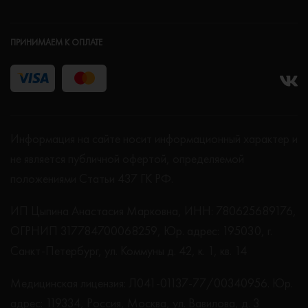
ПРИНИМАЕМ К ОПЛАТЕ
Информация на сайте носит информационный характер и
не является публичной офертой, определяемой
положениями Статьи 437 ГК РФ.
ИП Цыпина Анастасия Марковна, ИНН: 780625689176,
ОГРНИП 317784700068259, Юр. адрес: 195030, г.
Санкт-Петербург, ул. Коммуны д. 42, к. 1, кв. 14
Медицинская лицензия: Л041-01137-77/00340956. Юр.
адрес: 119334, Россия, Москва, ул. Вавилова, д. 3