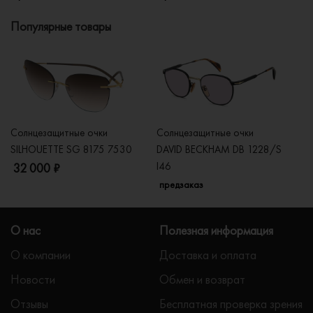
Популярные товары
Солнцезащитные очки
Солнцезащитные очки
Со
SILHOUETTE SG 8175 7530
DAVID BECKHAM DB 1228/S
C
I46
32 000 ₽
5
предзаказ
О нас
Полезная информация
О компании
Доставка и оплата
Новости
Обмен и возврат
Отзывы
Бесплатная проверка зрения