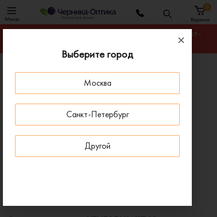
0
Меню
Корзина
Гарантируем лучшую цену на любую оправу в Санкт-
Петербурге
Выберите город
Главная
Солнцезащитные очки
Москва
Солнцезащитные очки VENTOE VS6117 03
- 30 % ДО 15 АВГУСТА
Санкт-Петербург
Другой