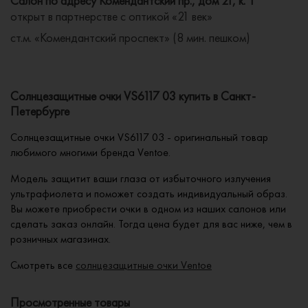
Салон по адресу Комендантский пр., дом 21, к. 1
открыт в партнерстве с оптикой «21 век»
ст.м. «Комендантский проспект» (8 мин. пешком)
Солнцезащитные очки VS6117 03 купить в Санкт-
Петербурге
Солнцезащитные очки VS6117 03 - оригинальный товар
любимого многими бренда Ventoe.
Модель защитит ваши глаза от избыточного излучения
ультрафиолета и поможет создать индивидуальный образ.
Вы можете приобрести очки в одном из наших салонов или
сделать заказ онлайн. Тогда цена будет для вас ниже, чем в
розничных магазинах.
Смотреть все
солнцезащитные очки Ventoe
Просмотренные товары