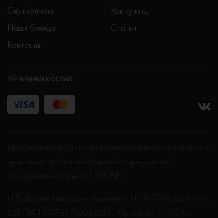
Сертификаты
Как купить
Наши бренды
Статьи
Контакты
ПРИНИМАЕМ К ОПЛАТЕ
Информация на сайте носит информационный характер и
не является публичной офертой, определяемой
положениями Статьи 437 ГК РФ.
ИП Цыпина Анастасия Марковна, ИНН: 780625689176,
ОГРНИП 317784700068259, Юр. адрес: 195030, г.