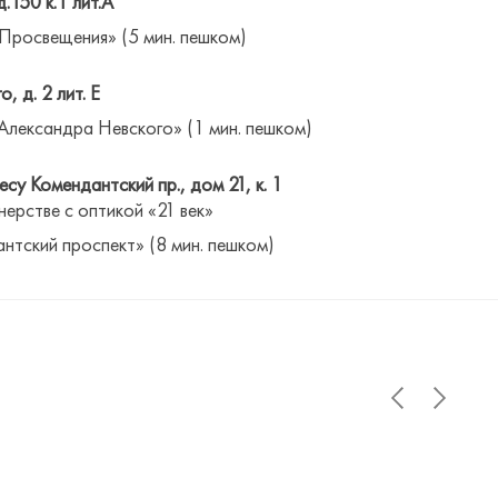
д.150 к.1 лит.А
 Просвещения» (5 мин. пешком)
о, д. 2 лит. Е
Александра Невского» (1 мин. пешком)
су Комендантский пр., дом 21, к. 1
нерстве с оптикой «21 век»
антский проспект» (8 мин. пешком)