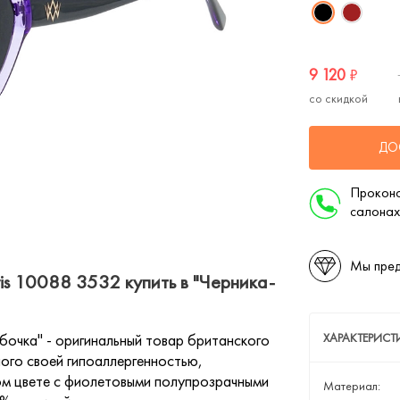
9 120
₽
со скидкой
ДО
Проконс
салонах
Мы пред
is 10088 3532 купить в "Черника-
очка" - оригинальный товар британского
ХАРАКТЕРИС
тного своей гипоаллергенностью,
ом цвете с фиолетовыми полупрозрачными
Материал: