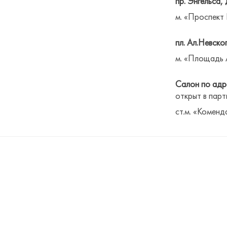
пр. Энгельса, 
м. «Проспект
пл. Ал.Невског
м. «Площадь 
Салон по адре
открыт в парт
ст.м. «Коменд