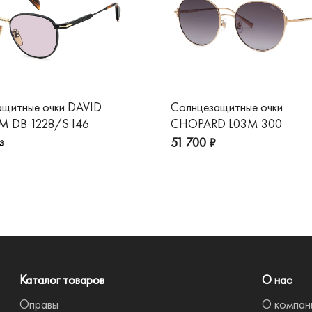
ащитные очки DAVID
Солнцезащитные очки
 DB 1228/S I46
CHOPARD L03M 300
з
51 700 ₽
Каталог товаров
О нас
Оправы
О компан