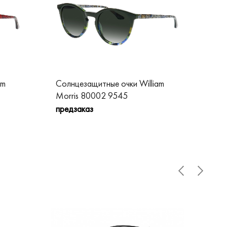
am
Солнцезащитные очки William
Сол
Morris 80002 9545
Mo
предзаказ
пре