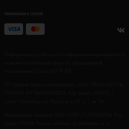
ПРИНИМАЕМ К ОПЛАТЕ
Информация на сайте носит информационный характер и
не является публичной офертой, определяемой
положениями Статьи 437 ГК РФ.
ИП Цыпина Анастасия Марковна, ИНН: 780625689176,
ОГРНИП 317784700068259, Юр. адрес: 195030, г.
Санкт-Петербург, ул. Коммуны д. 42, к. 1, кв. 14
Медицинская лицензия: Л041-01137-77/00340956. Юр.
адрес: 119334, Россия, Москва, ул. Вавилова, д. 3