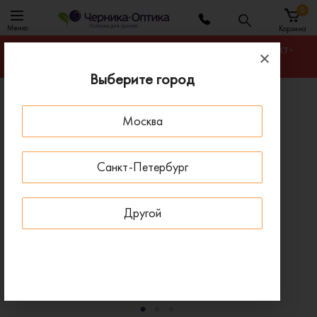
0
Меню
Корзина
Гарантируем лучшую цену на любую оправу в Санкт-
Петербурге
Выберите город
Главная
Оправы для очков
Москва
Оправа BANISS BR7043 C02
- 30 % ДО 15 АВГУСТА
Санкт-Петербург
Другой