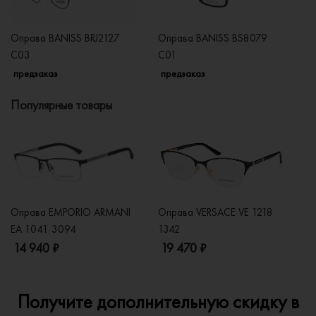
Оправа BANISS BRJ2127
Оправа BANISS BS8079
О
C03
C01
C
предзаказ
предзаказ
п
Популярные товары
Оправа EMPORIO ARMANI
Оправа VERSACE VE 1218
Оп
EA 1041 3094
1342
2
14 940 ₽
19 470 ₽
1
Получите дополнительную скидку в