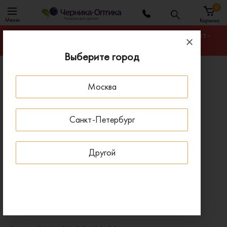
0
Меню
Корзина
Гарантируем лучшую цену на любую оправу в Санкт-
Петербурге
Выберите город
Главная
Оправы для очков
Москва
Оправа BLANCIA BC 400 C2
- 30 % ДО 15 АВГУСТА
Санкт-Петербург
Другой