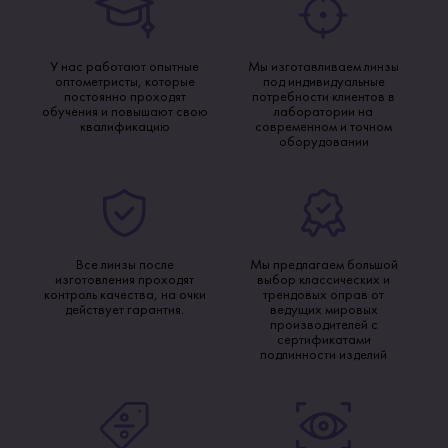
У нас работают опытные
Мы изготавливаем линзы
оптометристы, которые
под индивидуальные
постоянно проходят
потребности клиентов в
обучения и повышают свою
лаборатории на
квалификацию
современном и точном
оборудовании
Все линзы после
Мы предлагаем большой
изготовления проходят
выбор классических и
контроль качества, на очки
трендовых оправ от
действует гарантия.
ведущих мировых
производителей с
сертификатами
подлинности изделий