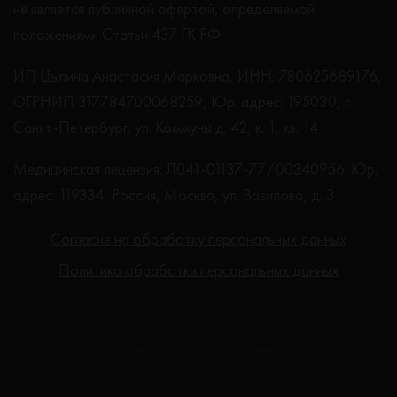
не является публичной офертой, определяемой
положениями Статьи 437 ГК РФ.
ИП Цыпина Анастасия Марковна, ИНН: 780625689176,
ОГРНИП 317784700068259, Юр. адрес: 195030, г.
Санкт-Петербург, ул. Коммуны д. 42, к. 1, кв. 14
Медицинская лицензия: Л041-01137-77/00340956. Юр.
адрес: 119334, Россия, Москва, ул. Вавилова, д. 3
Согласие на обработку персональных данных
Политика обработки персональных данных
Создание сайта - Студия Netlab