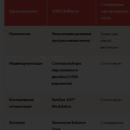
Стандартные
Характеристика
SEIKO Brilliance
однофокальные
линзы
Назначение
Ультраиндивидуальные
Только для
прогрессивные линзы
одной
дистанции
Индивидуализация
Система выбора
Отсутствует
персонального
дизайна (>300
вариантов)
Бинокулярная
TwinEye 360°
Отсутствует
оптимизация
Modulation
Эстетика
Технология Balance
Стандартная
Zone