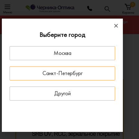
0
Меню
Корзина
Гарантируем лучшую цену на линзы для очков среди
салонов оптики Санкт-Петербурга
Выберите город
Главная
Линзы для очков
Москва
Прогрессивные линзы SEIKO Brilliance
Прогрессивные линзы SEIKO Brilliance
Санкт-Петербург
Другой