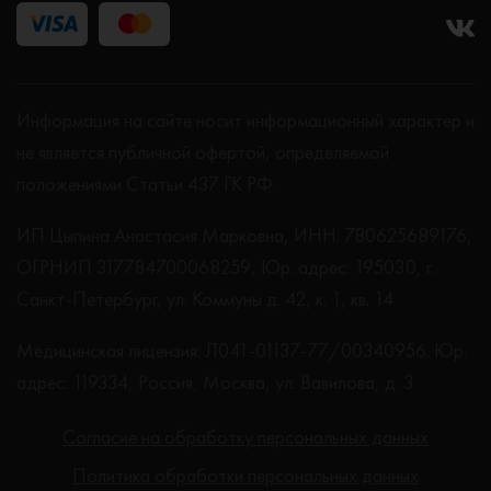
Информация на сайте носит информационный характер и
не является публичной офертой, определяемой
положениями Статьи 437 ГК РФ.
ИП Цыпина Анастасия Марковна, ИНН: 780625689176,
ОГРНИП 317784700068259, Юр. адрес: 195030, г.
Санкт-Петербург, ул. Коммуны д. 42, к. 1, кв. 14
Медицинская лицензия: Л041-01137-77/00340956. Юр.
адрес: 119334, Россия, Москва, ул. Вавилова, д. 3
Согласие на обработку персональных данных
Политика обработки персональных данных