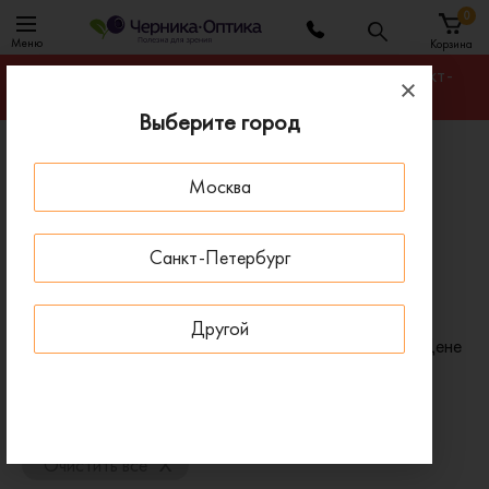
0
Меню
Корзина
Гарантируем лучшую цену на любую оправу в Санкт-
Петербурге
Выберите город
Главная
Солнцезащитные очки
Москва
Cолнцезащитные очки поляризационные с серыми
линзами
Санкт-Петербург
Поляризационные солнцезащитные очки с серыми
линзами
Другой
Фильтр
Сортировать по:
Цене
x
Цвет линз: Серый
x
Особенности: Поляризация
x
Очистить все