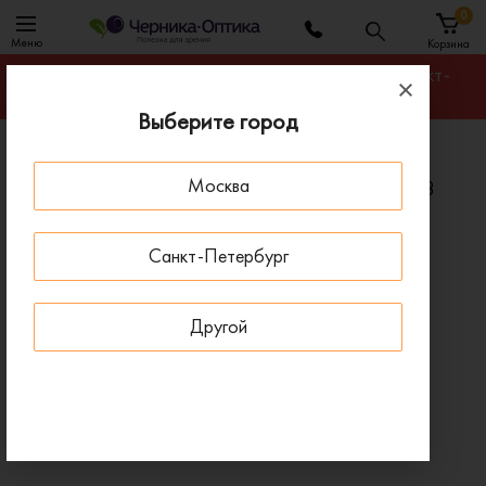
0
Меню
Корзина
Гарантируем лучшую цену на любую оправу в Санкт-
Петербурге
Выберите город
Главная
Солнцезащитные очки
Москва
Солнцезащитные очки ANA HICKMANN AH9433
E02
Санкт-Петербург
- 15 % ДО 15 АВГУСТА
Другой