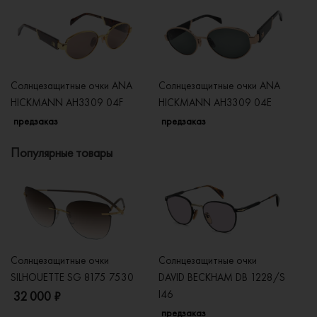
Солнцезащитные очки ANA
Солнцезащитные очки ANA
Со
HICKMANN AH3309 04F
HICKMANN AH3309 04E
H
предзаказ
предзаказ
п
Популярные товары
Солнцезащитные очки
Солнцезащитные очки
Со
SILHOUETTE SG 8175 7530
DAVID BECKHAM DB 1228/S
C
I46
32 000 ₽
5
предзаказ