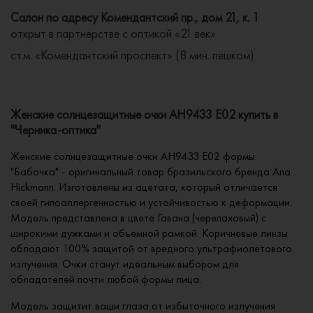
Салон по адресу Комендантский пр., дом 21, к. 1
открыт в партнерстве с оптикой «21 век»
ст.м. «Комендантский проспект» (8 мин. пешком)
Женские солнцезащитные очки AH9433 E02 купить в
"Черника-оптика"
Женские солнцезащитные очки AH9433 E02 формы
"Бабочка" - оригинальный товар бразильского бренда Ana
Hickmann. Изготовлены из ацетата, который отличается
своей гипоаллергенностью и устойчивостью к деформации.
Модель представлена в цвете Гавана (черепаховый) с
широкими дужками и объемной рамкой. Коричневые линзы
обладают 100% защитой от вредного ультрафиолетового
излучения. Очки станут идеальным выбором для
обладателей почти любой формы лица.
Модель защитит ваши глаза от избыточного излучения