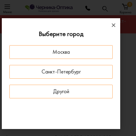
0
Меню
Корзина
Гарантируем лучшую цену на любую оправу в Санкт-
Петербурге
Выберите город
Главная
Солнцезащитные очки
Москва
Солнцезащитные очки DAVIDOFF DAPS100 03R
ПОД ЗАКАЗ
Санкт-Петербург
Другой