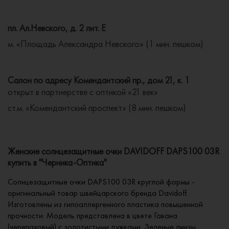
пл. Ал.Невского, д. 2 лит. Е
м. «Площадь Александра Невского» (1 мин. пешком)
Салон по адресу Комендантский пр., дом 21, к. 1
открыт в партнерстве с оптикой «21 век»
ст.м. «Комендантский проспект» (8 мин. пешком)
Женские солнцезащитные очки DAVIDOFF DAPS100 03R
купить в "Черника-Оптика"
Солнцезащитные очки DAPS100 03R круглой формы -
оригинальный товар швейцарского бренда Davidoff.
Изготовлены из гипоаллергенного пластика повышенной
прочности. Модель представлена в цвете Гавана
(черепаховый) с золотистыми дужками. Зеленые линзы