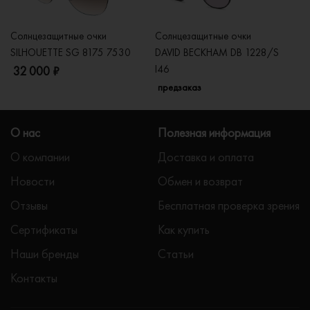
Солнцезащитные очки
Солнцезащитные очки
Со
SILHOUETTE SG 8175 7530
DAVID BECKHAM DB 1228/S
C
I46
32 000 ₽
5
предзаказ
О нас
Полезная информация
О компании
Доставка и оплата
Новости
Обмен и возврат
Отзывы
Бесплатная проверка зрения
Сертификаты
Как купить
Наши бренды
Статьи
Контакты