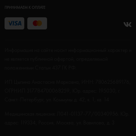
ПРИНИМАЕМ К ОПЛАТЕ
Информация на сайте носит информационный характер и
не является публичной офертой, определяемой
положениями Статьи 437 ГК РФ.
ИП Цыпина Анастасия Марковна, ИНН: 780625689176,
ОГРНИП 317784700068259, Юр. адрес: 195030, г.
Санкт-Петербург, ул. Коммуны д. 42, к. 1, кв. 14
Медицинская лицензия: Л041-01137-77/00340956. Юр.
адрес: 119334, Россия, Москва, ул. Вавилова, д. 3