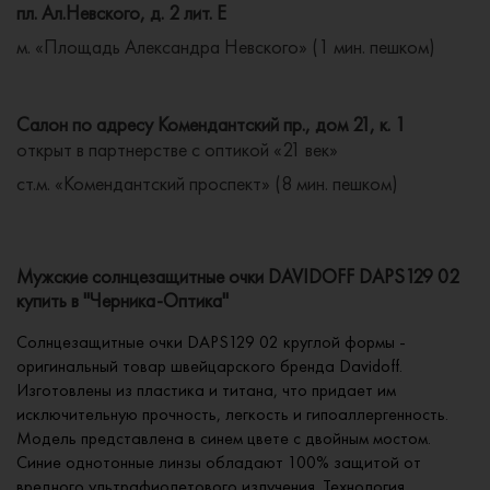
пл. Ал.Невского, д. 2 лит. Е
м. «Площадь Александра Невского» (1 мин. пешком)
Салон по адресу Комендантский пр., дом 21, к. 1
открыт в партнерстве с оптикой «21 век»
ст.м. «Комендантский проспект» (8 мин. пешком)
Мужские солнцезащитные очки DAVIDOFF DAPS129 02
купить в "Черника-Оптика"
Солнцезащитные очки DAPS129 02 круглой формы -
оригинальный товар швейцарского бренда Davidoff.
Изготовлены из пластика и титана, что придает им
исключительную прочность, легкость и гипоаллергенность.
Модель представлена в синем цвете с двойным мостом.
Синие однотонные линзы обладают 100% защитой от
вредного ультрафиолетового излучения. Технология