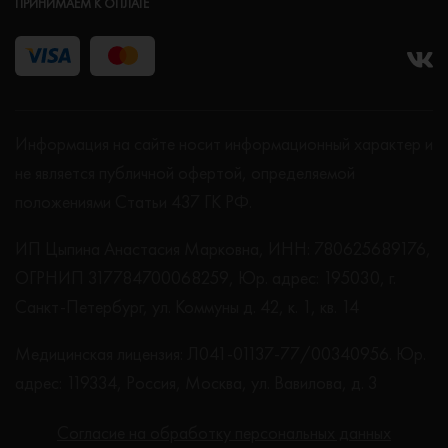
ПРИНИМАЕМ К ОПЛАТЕ
Информация на сайте носит информационный характер и
не является публичной офертой, определяемой
положениями Статьи 437 ГК РФ.
ИП Цыпина Анастасия Марковна, ИНН: 780625689176,
ОГРНИП 317784700068259, Юр. адрес: 195030, г.
Санкт-Петербург, ул. Коммуны д. 42, к. 1, кв. 14
Медицинская лицензия: Л041-01137-77/00340956. Юр.
адрес: 119334, Россия, Москва, ул. Вавилова, д. 3
Согласие на обработку персональных данных