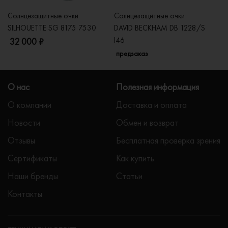
Солнцезащитные очки
Солнцезащитные очки
Со
SILHOUETTE SG 8175 7530
DAVID BECKHAM DB 1228/S
C
I46
32 000 ₽
5
предзаказ
О нас
Полезная информация
О компании
Доставка и оплата
Новости
Обмен и возврат
Отзывы
Бесплатная проверка зрения
Сертификаты
Как купить
Наши бренды
Статьи
Контакты