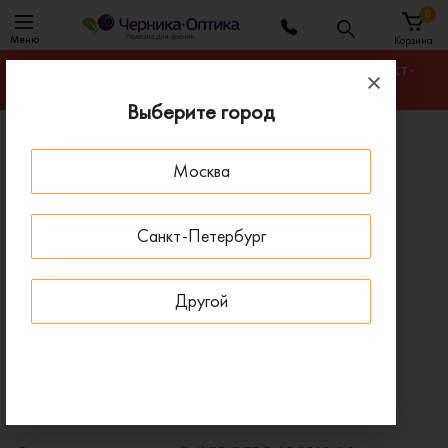
0
Меню
Корзина
Гарантируем лучшую цену на любую оправу в Санкт-
Петербурге
Выберите город
Главная
Солнцезащитные очки
Москва
Солнцезащитные очки DAVIDOFF DAPS129 02
ПОД ЗАКАЗ
Санкт-Петербург
Другой