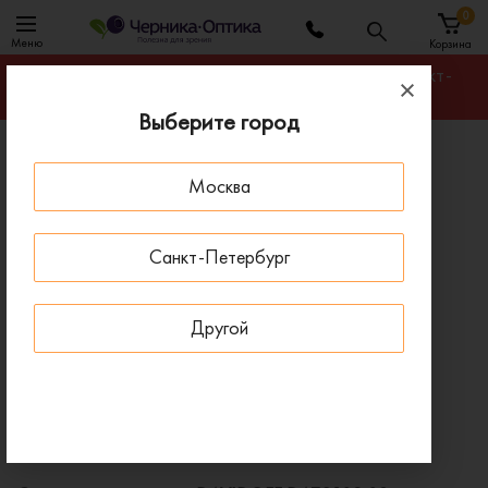
0
Меню
Корзина
Гарантируем лучшую цену на любую оправу в Санкт-
Петербурге
Выберите город
Главная
Солнцезащитные очки
Москва
Солнцезащитные очки DAVIDOFF DATS109 03
ПОД ЗАКАЗ
Санкт-Петербург
Другой