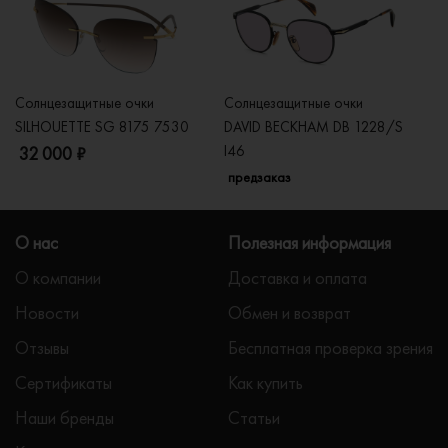
Солнцезащитные очки
Солнцезащитные очки
Со
SILHOUETTE SG 8175 7530
DAVID BECKHAM DB 1228/S
C
I46
32 000 ₽
5
предзаказ
О нас
Полезная информация
О компании
Доставка и оплата
Новости
Обмен и возврат
Отзывы
Бесплатная проверка зрения
Сертификаты
Как купить
Наши бренды
Статьи