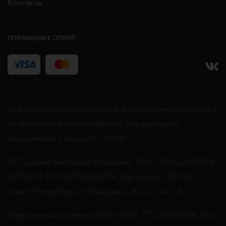
Контакты
ПРИНИМАЕМ К ОПЛАТЕ
Информация на сайте носит информационный характер и
не является публичной офертой, определяемой
положениями Статьи 437 ГК РФ.
ИП Цыпина Анастасия Марковна, ИНН: 780625689176,
ОГРНИП 317784700068259, Юр. адрес: 195030, г.
Санкт-Петербург, ул. Коммуны д. 42, к. 1, кв. 14
Медицинская лицензия: Л041-01137-77/00340956. Юр.