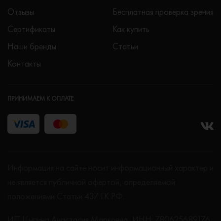
Отзывы
Бесплатная проверка зрения
Сертификаты
Как купить
Наши бренды
Статьи
Контакты
ПРИНИМАЕМ К ОПЛАТЕ
Информация на сайте носит информационный характер и
не является публичной офертой, определяемой
положениями Статьи 437 ГК РФ.
ИП Цыпина Анастасия Марковна, ИНН: 780625689176,