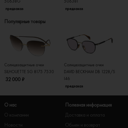
50638G
506381
5
предзаказ
предзаказ
п
Популярные товары
Солнцезащитные очки
Солнцезащитные очки
Со
SILHOUETTE SG 8175 7530
DAVID BECKHAM DB 1228/S
C
I46
32 000 ₽
5
предзаказ
О нас
Полезная информация
О компании
Доставка и оплата
Новости
Обмен и возврат