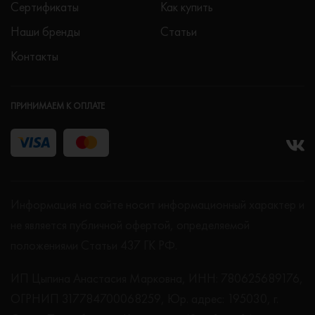
Сертификаты
Как купить
Наши бренды
Статьи
Контакты
ПРИНИМАЕМ К ОПЛАТЕ
Информация на сайте носит информационный характер и
не является публичной офертой, определяемой
положениями Статьи 437 ГК РФ.
ИП Цыпина Анастасия Марковна, ИНН: 780625689176,
ОГРНИП 317784700068259, Юр. адрес: 195030, г.