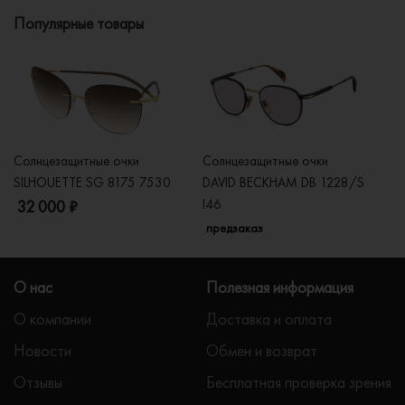
Популярные товары
Солнцезащитные очки
Солнцезащитные очки
Со
SILHOUETTE SG 8175 7530
DAVID BECKHAM DB 1228/S
C
I46
32 000 ₽
5
предзаказ
О нас
Полезная информация
О компании
Доставка и оплата
Новости
Обмен и возврат
Отзывы
Бесплатная проверка зрения