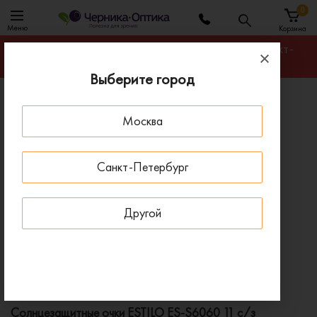
0
Меню
Корзина
Гарантируем лучшую цену на любую оправу в Санкт-
Петербурге
Выберите город
Главная
Солнцезащитные очки
Москва
Солнцезащитные очки ESTILO ES-S6060 11 с/з
ПОД ЗАКАЗ
Санкт-Петербург
Другой
Солнцезащитные очки ESTILO ES-S6060 11 с/з