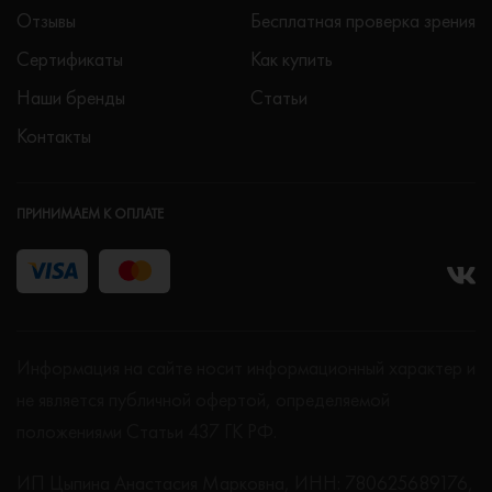
Отзывы
Бесплатная проверка зрения
Сертификаты
Как купить
Наши бренды
Статьи
Контакты
ПРИНИМАЕМ К ОПЛАТЕ
Информация на сайте носит информационный характер и
не является публичной офертой, определяемой
положениями Статьи 437 ГК РФ.
ИП Цыпина Анастасия Марковна, ИНН: 780625689176,