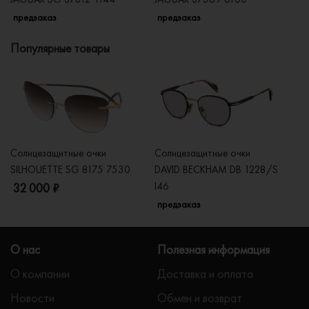
предзаказ
предзаказ
п
Популярные товары
Солнцезащитные очки
Солнцезащитные очки
Со
SILHOUETTE SG 8175 7530
DAVID BECKHAM DB 1228/S
C
I46
32 000 ₽
5
предзаказ
О нас
Полезная информация
О компании
Доставка и оплата
Новости
Обмен и возврат