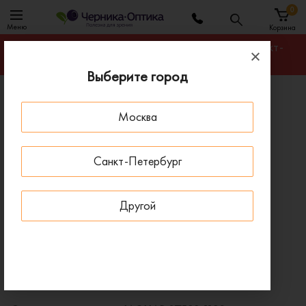
0
Меню
Корзина
Гарантируем лучшую цену на любую оправу в Санкт-
Петербурге
Выберите город
Главная
Солнцезащитные очки
Москва
Солнцезащитные очки JAGUAR 37582 1189
ПОД ЗАКАЗ
Санкт-Петербург
Другой