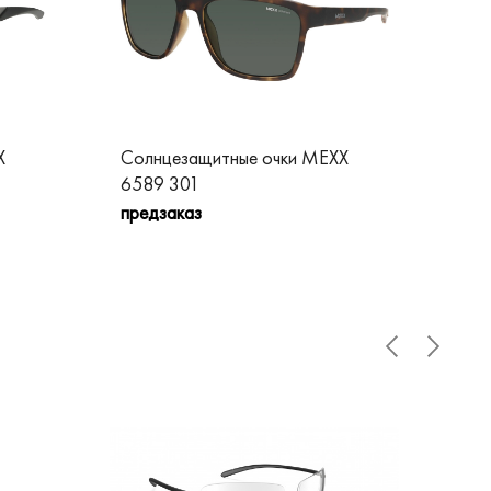
X
Солнцезащитные очки MEXX
Со
6589 301
65
предзаказ
пре