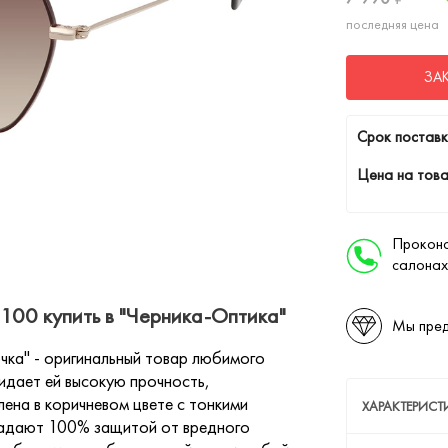
последняя цена
ЗА
Cрок поставк
Цена на това
Проконс
салонах
00 купить в "Черника-Оптика"
Мы пред
ка" - оригинальный товар любимого
идает ей высокую прочность,
ена в коричневом цвете с тонкими
ХАРАКТЕРИС
ладают 100% защитой от вредного