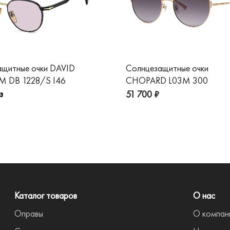
ащитные очки DAVID
Солнцезащитные очки
 DB 1228/S I46
CHOPARD L03M 300
з
51 700 ₽
Каталог товаров
О нас
Оправы
О компан