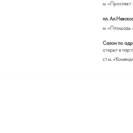
м. «Проспект
пл. Ал.Невског
м. «Площадь 
Салон по адре
открыт в парт
ст.м. «Коменд