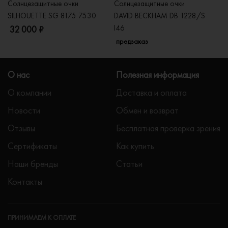
Солнцезащитные очки
Солнцезащитные очки
Со
SILHOUETTE SG 8175 7530
DAVID BECKHAM DB 1228/S
C
I46
32 000 ₽
5
предзаказ
О нас
Полезная информация
О компании
Доставка и оплата
Новости
Обмен и возврат
Отзывы
Бесплатная проверка зрения
Сертификаты
Как купить
Наши бренды
Статьи
Контакты
ПРИНИМАЕМ К ОПЛАТЕ