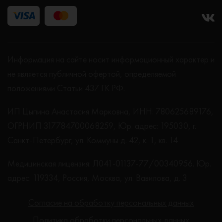
Информация на сайте носит информационный характер и
не является публичной офертой, определяемой
положениями Статьи 437 ГК РФ.
ИП Цыпина Анастасия Марковна, ИНН: 780625689176,
ОГРНИП 317784700068259, Юр. адрес: 195030, г.
Санкт-Петербург, ул. Коммуны д. 42, к. 1, кв. 14
Медицинская лицензия: Л041-01137-77/00340956. Юр.
адрес: 119334, Россия, Москва, ул. Вавилова, д. 3
Согласие на обработку персональных данных
Политика обработки персональных данных