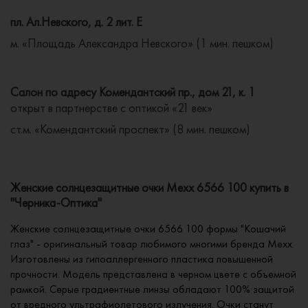
пл. Ал.Невского, д. 2 лит. Е
м. «Площадь Александра Невского» (1 мин. пешком)
Салон по адресу Комендантский пр., дом 21, к. 1
открыт в партнерстве с оптикой «21 век»
ст.м. «Комендантский проспект» (8 мин. пешком)
Женские солнцезащитные очки Mexx 6566 100 купить в
"Черника-Оптика"
Женские солнцезащитные очки 6566 100 формы "Кошачий
глаз" - оригинальный товар любимого многими бренда Mexx.
Изготовлены из гипоаллергенного пластика повышенной
прочности. Модель представлена в черном цвете с объемной
рамкой. Серые градиентные линзы обладают 100% защитой
от вредного ультрафиолетового излучения. Очки станут