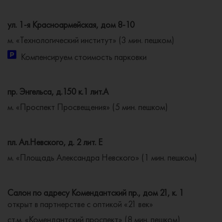
ул. 1-я Красноармейская, дом 8-10
м. «Технологический институт» (3 мин. пешком)
Компенсируем стоимость парковки
пр. Энгельса, д.150 к.1 лит.А
м. «Проспект Просвещения» (5 мин. пешком)
пл. Ал.Невского, д. 2 лит. Е
м. «Площадь Александра Невского» (1 мин. пешком)
Салон по адресу Комендантский пр., дом 21, к. 1
открыт в партнерстве с оптикой «21 век»
ст.м. «Комендантский проспект» (8 мин. пешком)