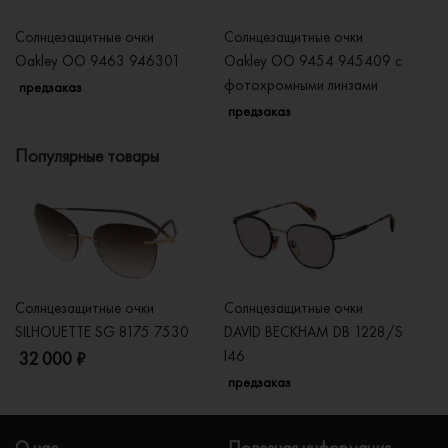
Солнцезащитные очки
Солнцезащитные очки
Со
Oakley OO 9463 946301
Oakley OO 9454 945409 с
O
фотохромными линзами
предзаказ
п
предзаказ
Популярные товары
Солнцезащитные очки
Солнцезащитные очки
Со
SILHOUETTE SG 8175 7530
DAVID BECKHAM DB 1228/S
C
I46
32 000 ₽
5
предзаказ
О нас
Полезная информация