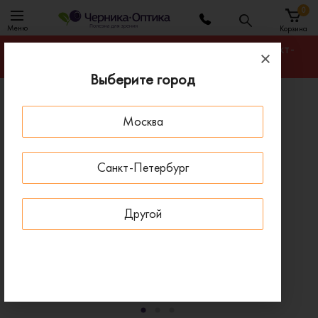
0
Меню
Корзина
Гарантируем лучшую цену на любую оправу в Санкт-
Петербурге
Выберите город
Главная
Солнцезащитные очки
Москва
Солнцезащитные очки Oakley OO 9102 910236
- 30 % ДО 15 АВГУСТА
Санкт-Петербург
Другой