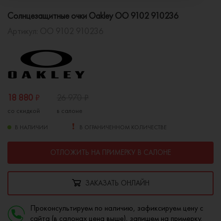
Солнцезащитные очки Oakley OO 9102 910236
Артикул:
OO 9102 910236
18 880
₽
26 970
₽
со скидкой
в салоне
В НАЛИЧИИ
В ОГРАНИЧЕННОМ КОЛИЧЕСТВЕ
ОТЛОЖИТЬ НА ПРИМЕРКУ В САЛОНЕ
ЗАКАЗАТЬ ОНЛАЙН
Проконсультируем по наличию, зафиксируем цену с
сайта (в салонах цена выше), запишем на примерку.