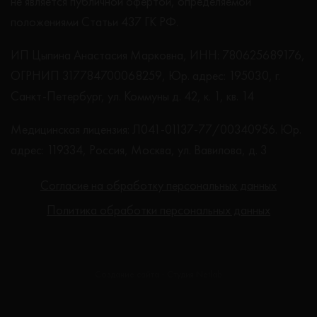
не является публичной офертой, определяемой
положениями Статьи 437 ГК РФ.
ИП Цыпина Анастасия Марковна, ИНН: 780625689176,
ОГРНИП 317784700068259, Юр. адрес: 195030, г.
Санкт-Петербург, ул. Коммуны д. 42, к. 1, кв. 14
Медицинская лицензия: Л041-01137-77/00340956. Юр.
адрес: 119334, Россия, Москва, ул. Вавилова, д. 3
Согласие на обработку персональных данных
Политика обработки персональных данных
Создание сайта - Студия Netlab