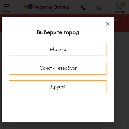
0
Меню
Корзина
Гарантируем лучшую цену на любую оправу в Санкт-
Петербурге
Выберите город
Главная
Солнцезащитные очки
Москва
Солнцезащитные очки Ray-Ban RB 3560 002/71
ПОД ЗАКАЗ
Санкт-Петербург
Другой