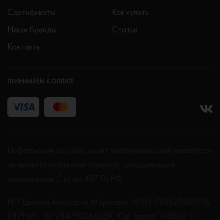
Сертификаты
Как купить
Наши бренды
Статьи
Контакты
ПРИНИМАЕМ К ОПЛАТЕ
Информация на сайте носит информационный характер и
не является публичной офертой, определяемой
положениями Статьи 437 ГК РФ.
ИП Цыпина Анастасия Марковна, ИНН: 780625689176,
ОГРНИП 317784700068259, Юр. адрес: 195030, г.