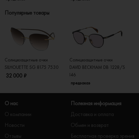
Популярные товары
Солнцезащитные очки
Солнцезащитные очки
Со
SILHOUETTE SG 8175 7530
DAVID BECKHAM DB 1228/S
C
I46
32 000 ₽
5
предзаказ
О нас
Полезная информация
О компании
Доставка и оплата
Новости
Обмен и возврат
Отзывы
Бесплатная проверка зрения