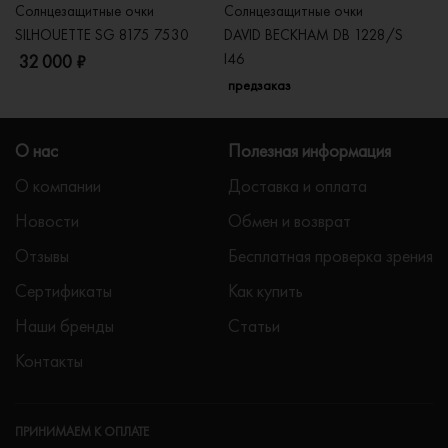
Солнцезащитные очки
Солнцезащитные очки
Со
SILHOUETTE SG 8175 7530
DAVID BECKHAM DB 1228/S
C
I46
32 000 ₽
5
предзаказ
О нас
Полезная информация
О компании
Доставка и оплата
Новости
Обмен и возврат
Отзывы
Бесплатная проверка зрения
Сертификаты
Как купить
Наши бренды
Статьи
Контакты
ПРИНИМАЕМ К ОПЛАТЕ