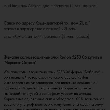
м. «Площадь Александра Невского» (1 мин. пешком)
Салон по адресу Комендантский пр., дом 21, к. 1
открыт в партнерстве с оптикой «21 век»
ст.м. «Комендантский проспект» (8 мин. пешком)
Женские солнцезащитные очки Revlon 5253 06 купить в
"Черника-Оптика"
Женские солнцезащитные очки 5253 06 формы "Бабочка" -
оригинальный товар американского бренда Revlon.
Изготовлены из гипоаллергенного пластика повышенной
прочности. Модель представлена в бордовом цвете с
глянцевой текстурой и рельефным узором на дужках.
Коричневые однотонные линзы обладают 100% защитой от
вредного ультрафиолетового излучения. Благодаря своему
лаконичному дизайну очки подойдут как для делового стиля,