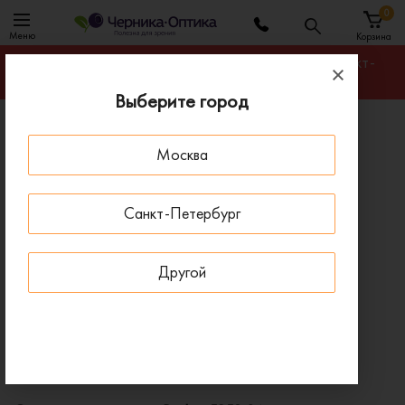
0
Меню
Корзина
Гарантируем лучшую цену на любую оправу в Санкт-
Петербурге
Выберите город
Главная
Солнцезащитные очки
Москва
Солнцезащитные очки Revlon 5253 06
ПОД ЗАКАЗ
Санкт-Петербург
Другой