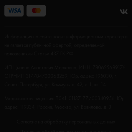
Информация на сайте носит информационный характер и
не является публичной офертой, определяемой
положениями Статьи 437 ГК РФ.
ИП Цыпина Анастасия Марковна, ИНН: 780625689176,
ОГРНИП 317784700068259, Юр. адрес: 195030, г.
Санкт-Петербург, ул. Коммуны д. 42, к. 1, кв. 14
Медицинская лицензия: Л041-01137-77/00340956. Юр.
адрес: 119334, Россия, Москва, ул. Вавилова, д. 3
Согласие на обработку персональных данных
Политика обработки персональных данных