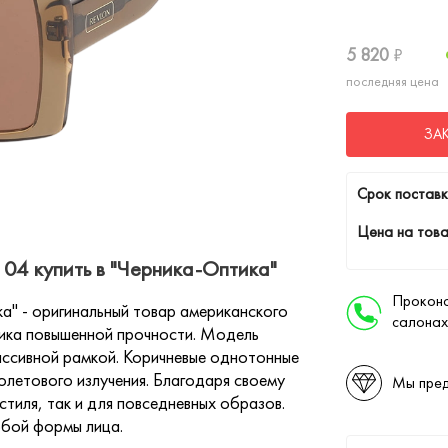
5 820
₽
последняя цена
ЗА
Cрок поставк
Цена на това
04 купить в "Черника-Оптика"
Проконс
" - оригинальный товар американского
салонах
тика повышенной прочности. Модель
ассивной рамкой. Коричневые однотонные
летового излучения. Благодаря своему
Мы пред
тиля, так и для повседневных образов.
юбой формы лица.