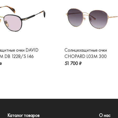
ащитные очки DAVID
Солнцезащитные очки
 DB 1228/S I46
CHOPARD L03M 300
з
51 700 ₽
Каталог товаров
О нас