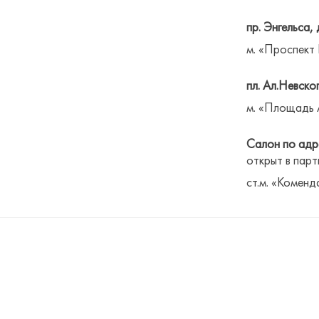
пр. Энгельса, 
м. «Проспект
пл. Ал.Невског
м. «Площадь 
Салон по адре
открыт в парт
ст.м. «Коменд