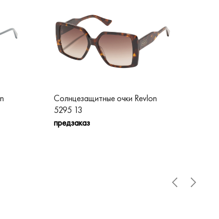
n
Солнцезащитные очки Revlon
Сол
5295 13
52
предзаказ
пре