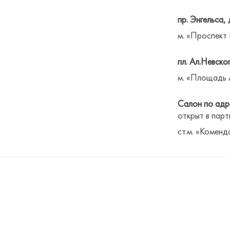
пр. Энгельса, 
м. «Проспект
пл. Ал.Невског
м. «Площадь 
Салон по адре
открыт в парт
ст.м. «Коменд