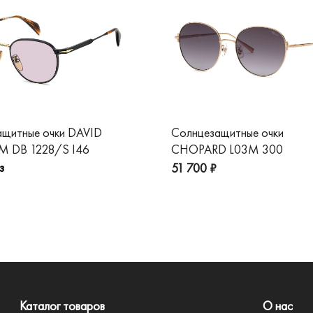
ащитные очки DAVID
Солнцезащитные очки
 DB 1228/S I46
CHOPARD L03M 300
з
51 700 ₽
Каталог товаров
О нас