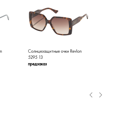
n
Солнцезащитные очки Revlon
Сол
5295 13
52
предзаказ
пре