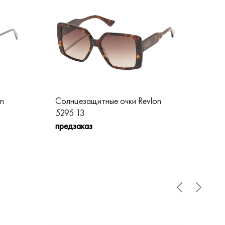
n
Солнцезащитные очки Revlon
Сол
5295 13
52
предзаказ
пре