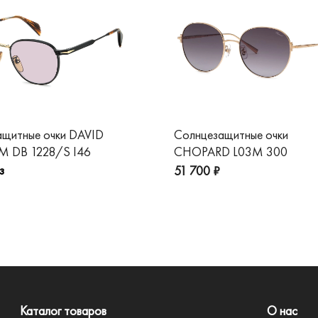
ащитные очки DAVID
Солнцезащитные очки
 DB 1228/S I46
CHOPARD L03M 300
з
51 700 ₽
Каталог товаров
О нас