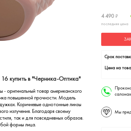
4 490
₽
последняя цена
ЗА
Cрок поставк
Цена на това
16 купить в "Черника-Оптика"
Проконс
 - оригинальный товар американского
салонах
тика повышенной прочности. Модель
 дужках. Коричневые однотонные линзы
го излучения. Благодаря своему
Мы пред
тиля, так и для повседневных образов.
юбой формы лица.