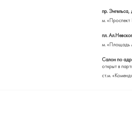
пр. Энгельса, 
м. «Проспект
пл. Ал.Невског
м. «Площадь 
Салон по адре
открыт в парт
ст.м. «Коменд