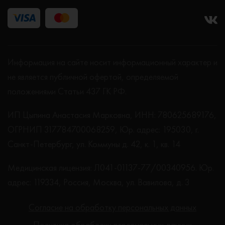
Информация на сайте носит информационный характер и
не является публичной офертой, определяемой
положениями Статьи 437 ГК РФ.
ИП Цыпина Анастасия Марковна, ИНН: 780625689176,
ОГРНИП 317784700068259, Юр. адрес: 195030, г.
Санкт-Петербург, ул. Коммуны д. 42, к. 1, кв. 14
Медицинская лицензия: Л041-01137-77/00340956. Юр.
адрес: 119334, Россия, Москва, ул. Вавилова, д. 3
Согласие на обработку персональных данных
Политика обработки персональных данных