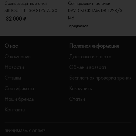
Солнцезащитные очки
Солнцезащитные очки
Со
SILHOUETTE SG 8175 7530
DAVID BECKHAM DB 1228/S
C
I46
32 000 ₽
5
предзаказ
О нас
Полезная информация
О компании
Доставка и оплата
Новости
Обмен и возврат
Отзывы
Бесплатная проверка зрения
Сертификаты
Как купить
Наши бренды
Статьи
Контакты
ПРИНИМАЕМ К ОПЛАТЕ