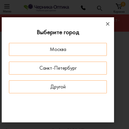
0
Меню
Корзина
Гарантируем лучшую цену на любую оправу в Санкт-
Петербурге
Выберите город
Главная
Солнцезащитные очки
Москва
Солнцезащитные очки Revlon 5258 07
ПОД ЗАКАЗ
Санкт-Петербург
Другой