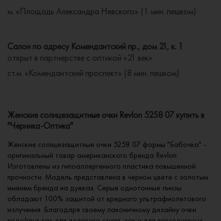
м. «Площадь Александра Невского» (1 мин. пешком)
Салон по адресу Комендантский пр., дом 21, к. 1
открыт в партнерстве с оптикой «21 век»
ст.м. «Комендантский проспект» (8 мин. пешком)
Женские солнцезащитные очки Revlon 5258 07 купить в
"Черника-Оптика"
Женские солнцезащитные очки 5258 07 формы "Бабочка" -
оригинальный товар американского бренда Revlon.
Изготовлены из гипоаллергенного пластика повышенной
прочности. Модель представлена в черном цвете с золотым
именем бренда на дужках. Серые однотонные линзы
обладают 100% защитой от вредного ультрафиолетового
излучения. Благодаря своему лаконичному дизайну очки
подойдут как для делового стиля, так и для повседневных