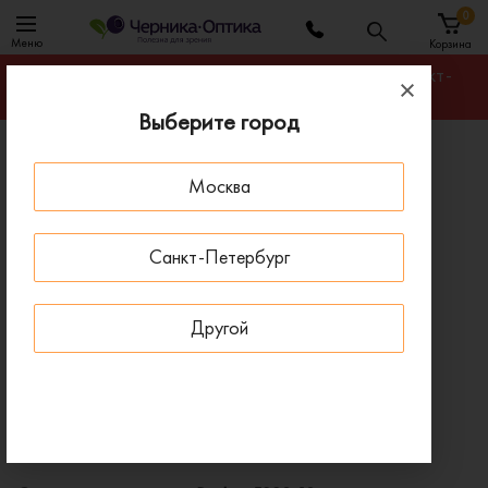
0
Меню
Корзина
Гарантируем лучшую цену на любую оправу в Санкт-
Петербурге
Выберите город
Главная
Солнцезащитные очки
Москва
Солнцезащитные очки Revlon 5283 13
ПОД ЗАКАЗ
Санкт-Петербург
Другой