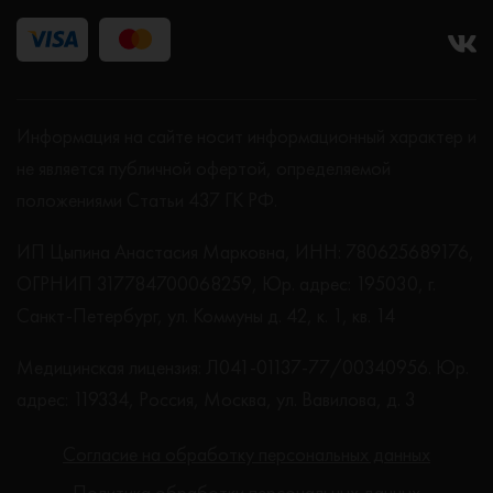
Информация на сайте носит информационный характер и
не является публичной офертой, определяемой
положениями Статьи 437 ГК РФ.
ИП Цыпина Анастасия Марковна, ИНН: 780625689176,
ОГРНИП 317784700068259, Юр. адрес: 195030, г.
Санкт-Петербург, ул. Коммуны д. 42, к. 1, кв. 14
Медицинская лицензия: Л041-01137-77/00340956. Юр.
адрес: 119334, Россия, Москва, ул. Вавилова, д. 3
Согласие на обработку персональных данных
Политика обработки персональных данных