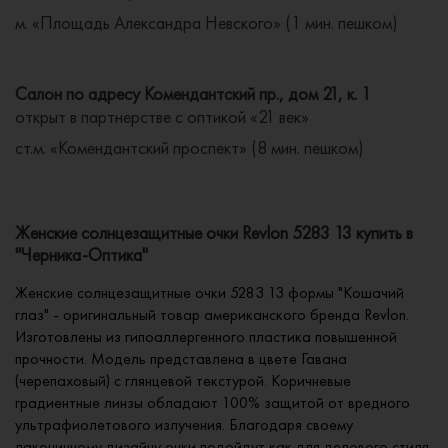
м. «Площадь Александра Невского» (1 мин. пешком)
Салон по адресу Комендантский пр., дом 21, к. 1
открыт в партнерстве с оптикой «21 век»
ст.м. «Комендантский проспект» (8 мин. пешком)
Женские солнцезащитные очки Revlon 5283 13 купить в
"Черника-Оптика"
Женские солнцезащитные очки 5283 13 формы "Кошачий
глаз" - оригинальный товар американского бренда Revlon.
Изготовлены из гипоаллергенного пластика повышенной
прочности. Модель представлена в цвете Гавана
(черепаховый) с глянцевой текстурой. Коричневые
градиентные линзы обладают 100% защитой от вредного
ультрафиолетового излучения. Благодаря своему
лаконичному дизайну очки подойдут как для делового стиля,