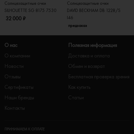
Солнцезащитные очки
Солнцезащитные очки
Со
SILHOUETTE SG 8175 7530
DAVID BECKHAM DB 1228/S
C
I46
32 000 ₽
5
предзаказ
О нас
Полезная информация
О компании
Доставка и оплата
Новости
Обмен и возврат
Отзывы
Бесплатная проверка зрения
Сертификаты
Как купить
Наши бренды
Статьи
Контакты
ПРИНИМАЕМ К ОПЛАТЕ