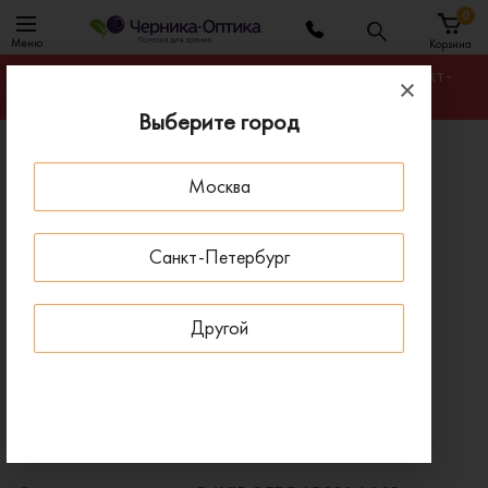
0
Меню
Корзина
Гарантируем лучшую цену на любую оправу в Санкт-
Петербурге
Выберите город
Главная
Солнцезащитные очки
Москва
Солнцезащитные очки DAVIDOFF DAPS104 02R
ПОД ЗАКАЗ
Санкт-Петербург
Другой