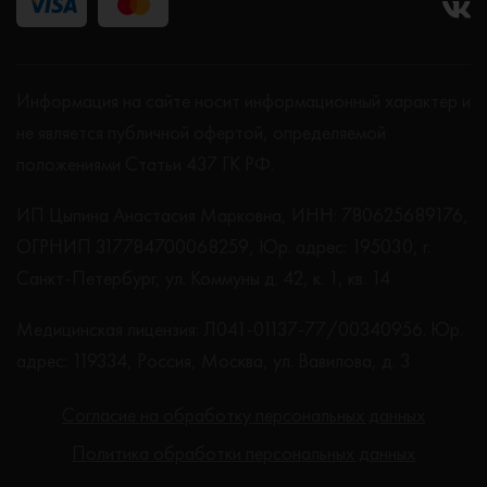
Информация на сайте носит информационный характер и
не является публичной офертой, определяемой
положениями Статьи 437 ГК РФ.
ИП Цыпина Анастасия Марковна, ИНН: 780625689176,
ОГРНИП 317784700068259, Юр. адрес: 195030, г.
Санкт-Петербург, ул. Коммуны д. 42, к. 1, кв. 14
Медицинская лицензия: Л041-01137-77/00340956. Юр.
адрес: 119334, Россия, Москва, ул. Вавилова, д. 3
Согласие на обработку персональных данных
Политика обработки персональных данных