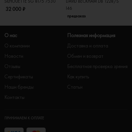
SILHOUETTE SG 8175 7530
DAVID BECKHAM DB 1228/S
C
I46
32 000 ₽
5
предзаказ
О нас
Полезная информация
О компании
Доставка и оплата
Новости
Обмен и возврат
Отзывы
Бесплатная проверка зрения
Сертификаты
Как купить
Наши бренды
Статьи
Контакты
ПРИНИМАЕМ К ОПЛАТЕ