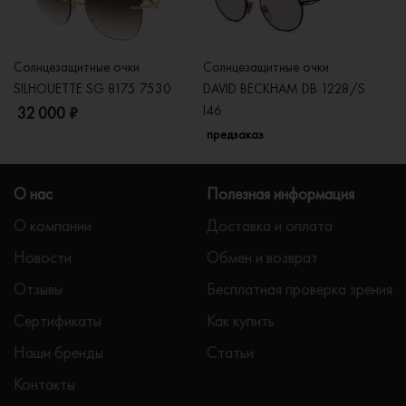
Солнцезащитные очки
Солнцезащитные очки
Со
SILHOUETTE SG 8175 7530
DAVID BECKHAM DB 1228/S
C
I46
32 000 ₽
5
предзаказ
О нас
Полезная информация
О компании
Доставка и оплата
Новости
Обмен и возврат
Отзывы
Бесплатная проверка зрения
Сертификаты
Как купить
Наши бренды
Статьи
Контакты