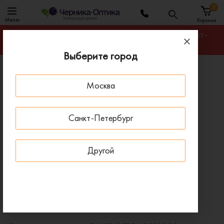
0
Меню
Корзина
Гарантируем лучшую цену на любую оправу в Санкт-
Петербурге
Выберите город
Главная
Солнцезащитные очки
Москва
Солнцезащитные очки DAVIDOFF DAPS128 02
ПОД ЗАКАЗ
Санкт-Петербург
Другой