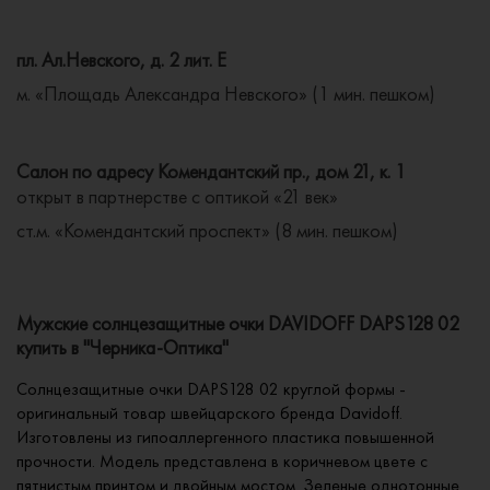
пл. Ал.Невского, д. 2 лит. Е
м. «Площадь Александра Невского» (1 мин. пешком)
Салон по адресу Комендантский пр., дом 21, к. 1
открыт в партнерстве с оптикой «21 век»
ст.м. «Комендантский проспект» (8 мин. пешком)
Мужские солнцезащитные очки DAVIDOFF DAPS128 02
купить в "Черника-Оптика"
Солнцезащитные очки DAPS128 02 круглой формы -
оригинальный товар швейцарского бренда Davidoff.
Изготовлены из гипоаллергенного пластика повышенной
прочности. Модель представлена в коричневом цвете с
пятнистым принтом и двойным мостом. Зеленые однотонные