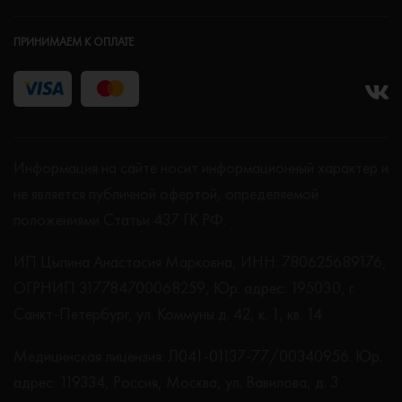
ПРИНИМАЕМ К ОПЛАТЕ
Информация на сайте носит информационный характер и
не является публичной офертой, определяемой
положениями Статьи 437 ГК РФ.
ИП Цыпина Анастасия Марковна, ИНН: 780625689176,
ОГРНИП 317784700068259, Юр. адрес: 195030, г.
Санкт-Петербург, ул. Коммуны д. 42, к. 1, кв. 14
Медицинская лицензия: Л041-01137-77/00340956. Юр.
адрес: 119334, Россия, Москва, ул. Вавилова, д. 3