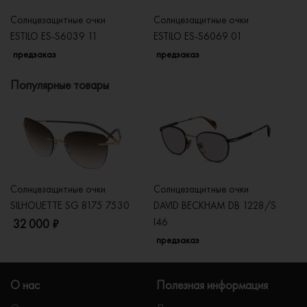
Солнцезащитные очки
Солнцезащитные очки
Со
ESTILO ES-S6039 11
ESTILO ES-S6069 01
ES
предзаказ
предзаказ
п
Популярные товары
Солнцезащитные очки
Солнцезащитные очки
Со
SILHOUETTE SG 8175 7530
DAVID BECKHAM DB 1228/S
C
I46
32 000 ₽
5
предзаказ
О нас
Полезная информация