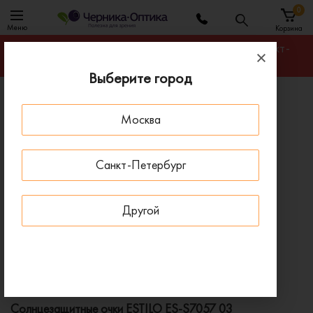
0
Меню
Корзина
Гарантируем лучшую цену на любую оправу в Санкт-
Петербурге
Выберите город
Главная
Солнцезащитные очки
Москва
Солнцезащитные очки ESTILO ES-S7057 03
ПОД ЗАКАЗ
Санкт-Петербург
Другой
Солнцезащитные очки ESTILO ES-S7057 03